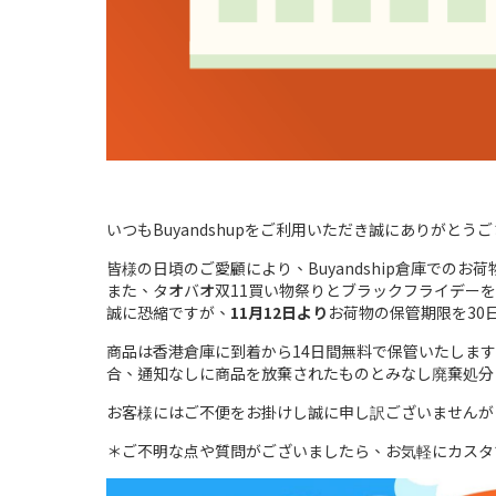
いつもBuyandshupをご利用いただき誠にありがとう
皆様の日頃のご愛顧により、Buyandship倉庫でのお
また、タオバオ双11買い物祭りとブラックフライデー
誠に恐縮ですが、
11月12日より
お荷物の保管期限を30
商品は香港倉庫に到着から14日間無料で保管いたします
合、通知なしに商品を放棄されたものとみなし廃棄処分
お客様にはご不便をお掛けし誠に申し訳ございませんが
＊ご不明な点や質問がございましたら、お気軽にカスタ