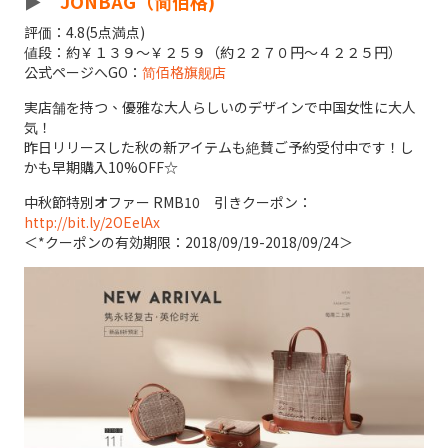
►
JONBAG（简佰格)
評価：4.8(5点満点)
値段：約￥１３９～￥２５９（約２２７０円～４２２５円）
公式ページへGO：
简佰格旗舰店
実店舗を持つ、優雅な大人らしいのデザインで中国女性に大人
気！
昨日リリースした秋の新アイテムも絶賛ご予約受付中です！し
かも早期購入10%OFF☆
中秋節特別オファー RMB10 引きクーポン：
http://bit.ly/2OEelAx
＜*クーポンの有効期限：2018/09/19-2018/09/24＞