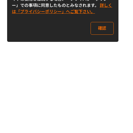
ー」での事項に同意したものとみなされます。
詳しく
は「プライバシーポリシー」へご覧下さい。
確認
Follow Us
Buy&Ship Japan
buyandship.jp
Buy&Ship国際転送サービス