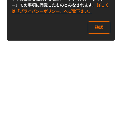
ー」での事項に同意したものとみなされます。
詳しく
は「プライバシーポリシー」へご覧下さい。
確認
Follow Us
Buy&Ship Japan
buyandship.jp
Buy&Ship国際転送サービス