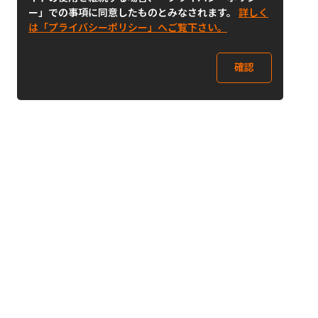
ー」での事項に同意したものとみなされます。
詳しく
は「プライバシーポリシー」へご覧下さい。
確認
Follow Us
Buy&Ship Japan
buyandship.jp
Buy&Ship国際転送サービス