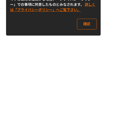
ー」での事項に同意したものとみなされます。
詳しく
は「プライバシーポリシー」へご覧下さい。
確認
Follow Us
Buy&Ship Japan
buyandship.jp
Buy&Ship国際転送サービス