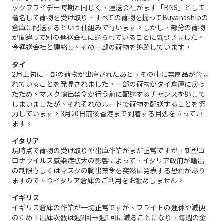
ックフライデー時期と同じく、運送会社がまず「BNS」として
署名して荷物を受け取り、すべての荷物を揃ってBuyandshipの
倉庫に配送するという仕組みで行います。しかし、部分の荷物
が間違って別の運送会社に送られていることに気づきました。
今運送会社と連絡し、その一部の荷物を追跡しています。
タイ
2月上旬に一部の荷物が出庫されたあと、その中に禁制品が含ま
れていることを発見されました。一部の荷物がタイ倉庫に戻っ
たため、マスク輸出禁令が行う前に配送するチャンスを逃して
しまいましたが、それぞれのルードで荷物を配送することを努
力しています。3月20日前後香港まで到着する目処を立ってい
ます。
イタリア
現時点で荷物の受け取りや出庫作業がまだ正常ですが、新型コ
ロナウイルス感染症拡大の影響によって、イタリア政府が輸出
の制限もしくはマスクの輸出禁令を突然に発表する恐れがあり
ますので、今イタリア倉庫のご利用をお勧めしません。
イギリス
イギリス倉庫の作業が一切正常ですが、フライトの運休や減便
のため、出庫次数は週2回→週1回に減ることになり、毎週の金