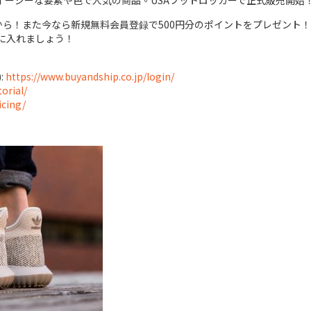
紹介！イージーな要素や色で人気の商品。USAフットロッカーで正式販売開始
0円から！また今なら新規無料会員登録で500円分のポイントをプレゼント！
手に入れましょう！
:
https://www.buyandship.co.jp/login/
orial/
icing/