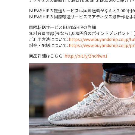
アディダスの最新作であるTubular Shadowのご
BUY&SHIPの転送サービスは国際送料がなんと2,00
BUY&SHIPの国際転送サービスでアディダス最新作を
国際転送サービスBUY&SHIPの詳細
無料会員登録(今なら1,000円分のポイントプレゼント！)
ご利用方法について:
https://www.buyandship.co.jp/tut
料金・配送について:
https://www.buyandship.co.jp/pr
商品詳細はこちら:
http://bit.ly/2hcNwn1