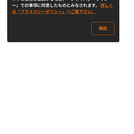
ー」での事項に同意したものとみなされます。
詳しく
は「プライバシーポリシー」へご覧下さい。
確認
Follow Us
Buy&Ship Japan
buyandship.jp
Buy&Ship国際転送サービス