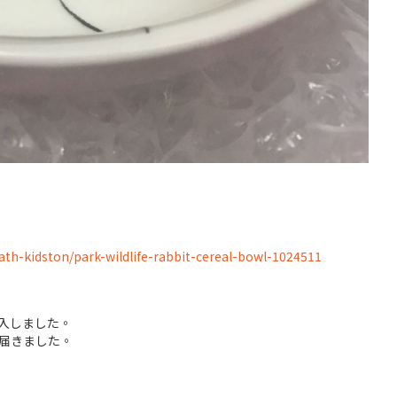
ath-kidston/park-wildlife-rabbit-cereal-bowl-1024511
購入しました。
届きました。