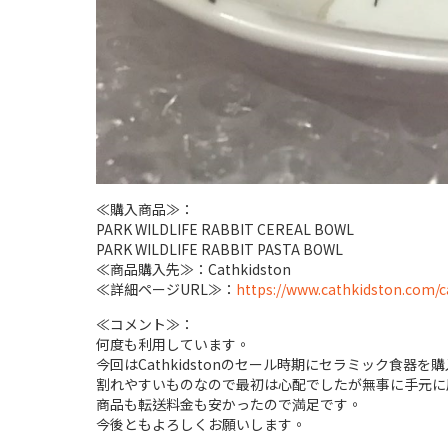
≪購入商品≫：
PARK WILDLIFE RABBIT CEREAL BOWL
PARK WILDLIFE RABBIT PASTA BOWL
≪商品購入先≫：Cathkidston
≪詳細ページURL≫：
https://www.cathkidston.com/c
≪コメント≫：
何度も利用しています。
今回はCathkidstonのセール時期にセラミック食器を
割れやすいものなので最初は心配でしたが無事に手元に
商品も転送料金も安かったので満足です。
今後ともよろしくお願いします。