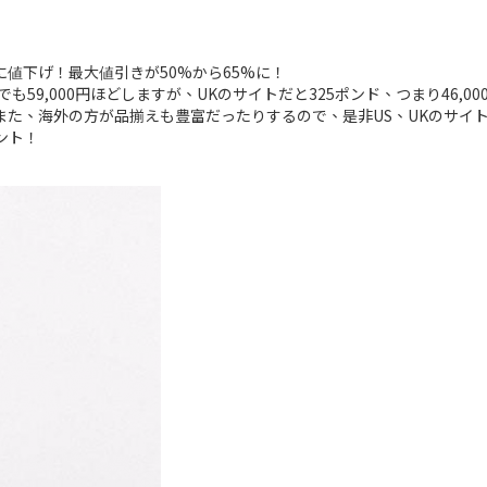
に値下げ！最大値引きが50%から65%に！
9,000円ほどしますが、UKのサイトだと325ポンド、つまり46,00
得に！また、海外の方が品揃えも豊富だったりするので、是非US、UKのサ
ント！