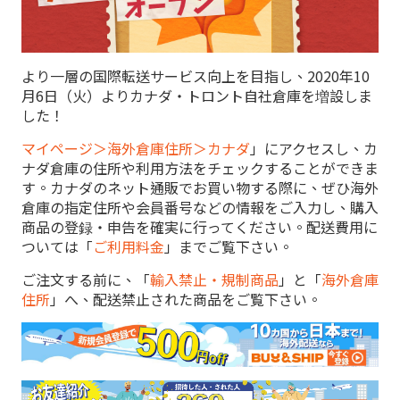
より一層の国際転送サービス向上を目指し、2020年10
月6日（火）よりカナダ・トロント自社倉庫を増設しま
した！
マイページ＞海外倉庫住所＞カナダ
」にアクセスし、カ
ナダ倉庫の住所や利用方法をチェックすることができま
す。カナダのネット通販でお買い物する際に、ぜひ海外
倉庫の指定住所や会員番号などの情報をご入力し、購入
商品の登録・申告を確実に行ってください。配送費用に
ついては「
ご利用料金
」までご覧下さい。
ご注文する前に、「
輸入禁止・規制商品
」と「
海外倉庫
住所
」へ、配送禁止された商品をご覧下さい。