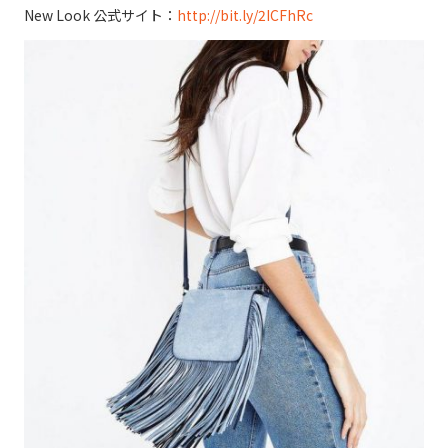
New Look 公式サイト：
http://bit.ly/2ICFhRc