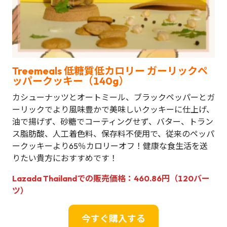
Treemeals 低糖質低カロリー ガーリックペ
ッパークッキー（140g）
カシューナッツとオートミール、ブラックペッパーとガ
ーリックでより風味豊かで美味しいクッキーに仕上げ、
油で揚げず、砂糖でコーティングせず、バター、トラン
ス脂肪酸、人工着色料、保存料不使用で、従来のペッパ
ークッキーより65％カロリーオフ！健康な食生活を送
りたい貴方におすすめです！
Lazada Thailandでの販売価格：460.86円（120バー
ツ）
今すぐ購入する