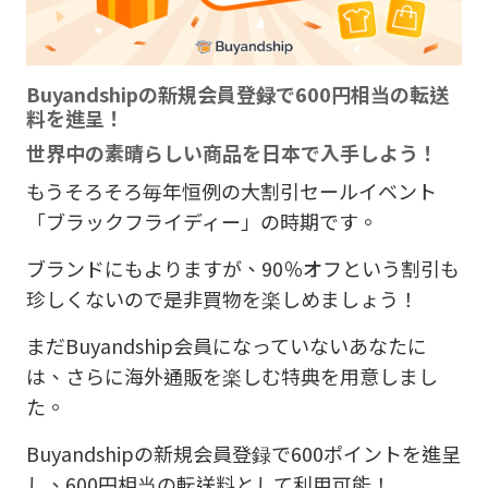
Buyandship
の新規会員登録で
600
円相当の転送
料を進呈！
世界中の素晴らしい商品を日本で入手しよう！
もうそろそろ毎年恒例の大割引セールイベント
「ブラックフライディー」の時期です。
ブランドにもよりますが、
90
％オフという割引も
珍しくないので是非買物を楽しめましょう！
まだ
Buyandship
会員になっていないあなたに
は、さらに海外通販を楽しむ特典を用意しまし
た。
Buyandship
の新規会員登録で
600
ポイントを進呈
し、
600
円相当の転送料として利用可能！