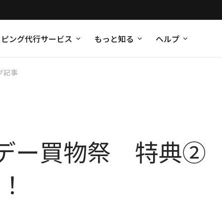
ッピング代行サービス
もっと知る
ヘルプ
グ記事
デー買物祭 特典②
P！