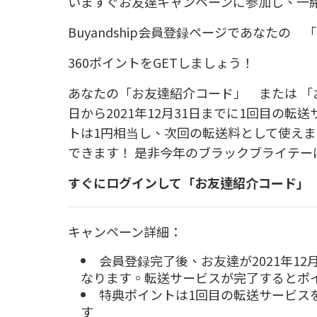
いますぐお友達キャンペーンに参加し、一
Buyandship
会員登録ページであなたの 「
360
ポイントを
GET
しましょう！
あなたの「お友達紹介コード」 または 「
日から2021年12月31日までに
1
回目の転送
トは
1
円相当し、次回の転送料として使えま
できます！ 是非今年のブラックブライテ
すぐにログインして「お友達紹介コード」
キャンペーン詳細：
会員登録完了後、お友達が2021年12月
なります。転送サービスが完了するとポ
特典ポイントは
1
回目の転送サービス
す