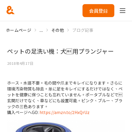
会員登録
ホームページ
...
その他
ブログ記事
ペットの足洗い機：犬用プランジャー
2018年4月17日
ホース・水道不要。毛の間や爪までキレイになります。さらに
環境汚染物質も除去。単に足をキレイにするだけではなく、ペ
ットを健康に保つことも忘れていません。ポータブルなどで
玄関だけでなく、車などにも設置可能。ピンク、ブルー、ブラ
ックの三色あります。
購入ページへGO:
https://amzn.to/2HxQrUz