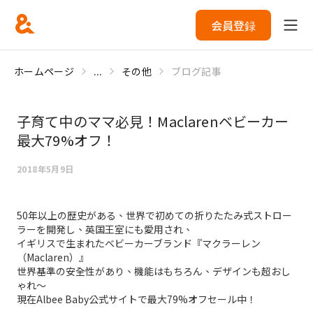
会員登録
ホームページ
...
その他
ブログ記事
子育て中のママ必見！Maclarenベビーカー
最大79%オフ！
2018年5月9日
50年以上の歴史がある、世界で初めての折りたたみ式ストロー
ラーを開発し、英国王室にも愛用され、
イギリスで生まれたベビーカーブランド『マクラーレン
（Maclaren）』
世界基準の安全性があり、機能はもちろん、デザインも超おし
ゃれ～
現在Albee Baby公式サイトで最大79%オフセール中！