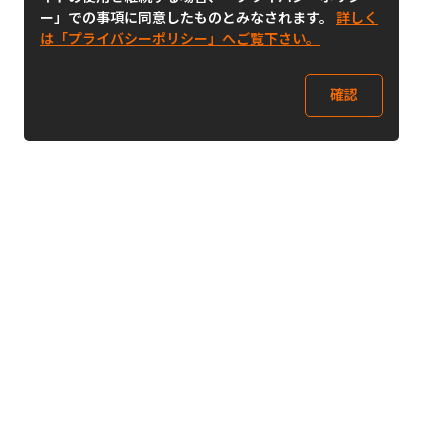
ー」での事項に同意したものとみなされます。
詳しく
は「プライバシーポリシー」へご覧下さい。
確認
Follow Us
Buy&Ship Japan
buyandship.jp
Buy&Ship国際転送サービス