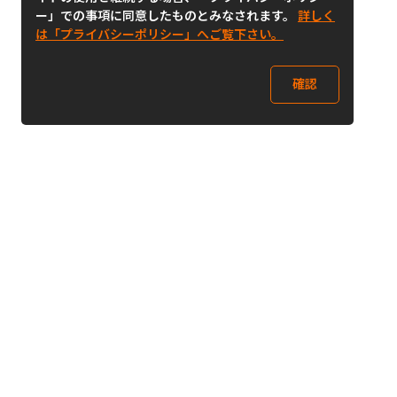
ー」での事項に同意したものとみなされます。
詳しく
は「プライバシーポリシー」へご覧下さい。
確認
Follow Us
Buy&Ship Japan
buyandship.jp
Buy&Ship国際転送サービス