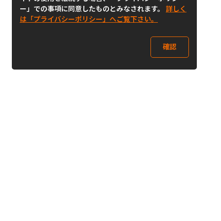
ー」での事項に同意したものとみなされます。
詳しく
は「プライバシーポリシー」へご覧下さい。
確認
Follow Us
Buy&Ship Japan
buyandship.jp
Buy&Ship国際転送サービス