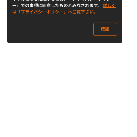
ー」での事項に同意したものとみなされます。
詳しく
は「プライバシーポリシー」へご覧下さい。
確認
Follow Us
Buy&Ship Japan
buyandship.jp
Buy&Ship国際転送サービス