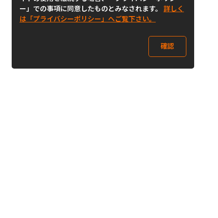
ー」での事項に同意したものとみなされます。
詳しく
は「プライバシーポリシー」へご覧下さい。
確認
Follow Us
Buy&Ship Japan
buyandship.jp
Buy&Ship国際転送サービス