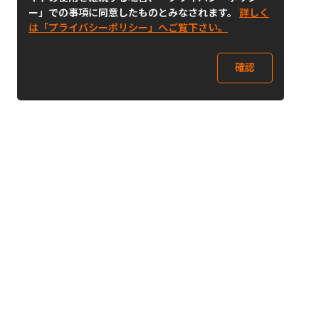
ー」での事項に同意したものとみなされます。
詳しく
は「プライバシーポリシー」へご覧下さい。
確認
Follow Us
Buy&Ship Japan
buyandship.jp
Buy&Ship国際転送サービス