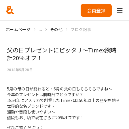
会員登録
ホームページ
...
その他
ブログ記事
父の日プレゼントにピッタリ～Timex腕時
計20％オフ！
2018年5月28日
5月の母の日が終わると、6月の父の日もそろそろですね～
今年のプレゼントは腕時計でどうですか？
1854年にアメリカで創業したTimexは150年以上の歴史を誇る
世界的な名ブランドです、
通勤や普段も使いやすい～
値段もお手頃で現在さらに20％オフです！
ぜひご覧ください：