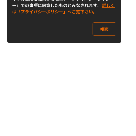
ー」での事項に同意したものとみなされます。
詳しく
は「プライバシーポリシー」へご覧下さい。
確認
Follow Us
Buy&Ship Japan
buyandship.jp
Buy&Ship国際転送サービス