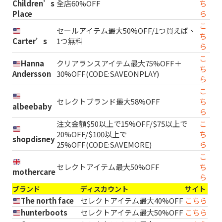
Children’s
全店60%OFF
ち
Place
ら
こ
セールアイテム最大50%OFF/1つ買えば、
ち
Carter’s
1つ無料
ら
こ
Hanna
クリアランスアイテム最大75%OFF＋
ち
Andersson
30%OFF(CODE:SAVEONPLAY)
ら
こ
セレクトブランド最大58%OFF
ち
albeebaby
ら
注文金額$50以上で15%OFF/$75以上で
こ
20%OFF/$100以上で
ち
shopdisney
25%OFF(CODE:SAVEMORE)
ら
こ
セレクトアイテム最大50%OFF
ち
mothercare
ら
ブランド
ディスカウント
サイト
The north face
セレクトアイテム最大40%OFF
こちら
hunterboots
セレクトアイテム最大50%OFF
こちら