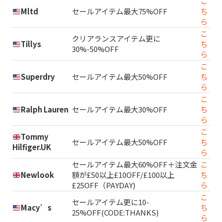
こ
Mltd
セールアイテム最大75%OFF
ち
ら
こ
クリアランスアイテム更に
Tillys
ち
30%-50%OFF
ら
こ
Superdry
セールアイテム最大50%OFF
ち
ら
こ
Ralph Lauren
セールアイテム最大30%OFF
ち
ら
こ
Tommy
セールアイテム最大50%OFF
ち
Hilfiger.UK
ら
セールアイテム最大60%OFF＋注文金
こ
Newlook
額が£50以上£10OFF/£100以上
ち
£25OFF（PAYDAY)
ら
こ
セールアイテム更に10-
Macy’s
ち
25%OFF(CODE:THANKS)
ら