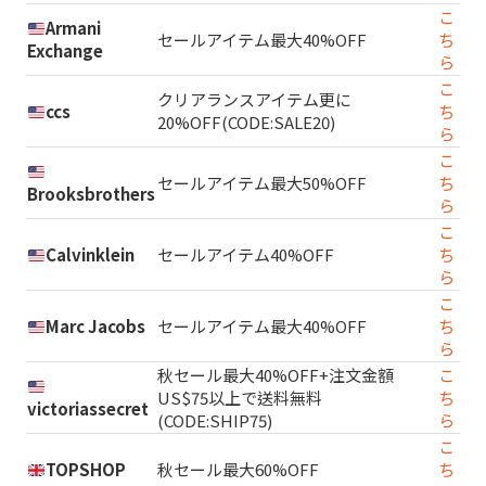
こ
Armani
セールアイテム最大40%OFF
ち
Exchange
ら
こ
クリアランスアイテム更に
ccs
ち
20%OFF(CODE:SALE20)
ら
こ
セールアイテム最大50%OFF
ち
Brooksbrothers
ら
こ
Calvinklein
セールアイテム40%OFF
ち
ら
こ
Marc Jacobs
セールアイテム最大40%OFF
ち
ら
秋セール最大40%OFF+注文金額
こ
US$75以上で送料無料
ち
victoriassecret
(CODE:SHIP75)
ら
こ
TOPSHOP
秋セール最大60%OFF
ち