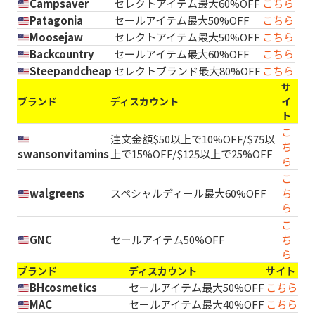
Campsaver
セレクトアイテム最大60%OFF
こちら
Patagonia
セールアイテム最大50%OFF
こちら
Moosejaw
セレクトアイテム最大50%OFF
こちら
Backcountry
セールアイテム最大60%OFF
こちら
Steepandcheap
セレクトブランド最大80%OFF
こちら
サ
ブランド
ディスカウント
イ
ト
こ
注文金額$50以上で10%OFF/$75以
ち
swansonvitamins
上で15%OFF/$125以上で25%OFF
ら
こ
walgreens
スペシャルディール最大60%OFF
ち
ら
こ
GNC
セールアイテム50%OFF
ち
ら
ブランド
ディスカウント
サイト
BHcosmetics
セールアイテム最大50%OFF
こちら
MAC
セールアイテム最大40%OFF
こちら