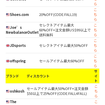
ら
こ
Shoes.com
20%OFF(CODE:FALL19)
ち
ら
セレクトアイテム最大
こ
Joe’s
60%OFF+注文金額US$99以上で
ち
NewbalanceOutlet
送料無料
ら
こ
JDsports
セレクトアイテム最大50%OFF
ち
ら
こ
offspring
セールアイテム最大60%OFF
ち
ら
サ
ブランド
ディスカウント
イ
ト
こ
セールアイテム最大50%OFF+注文金額
oshkosh
ち
$50以上で25%OFF(CODE:FALL4FALL)
ら
The
こ