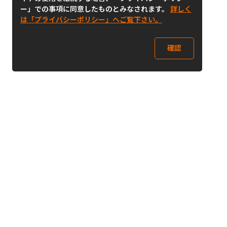
ー」での事項に同意したものとみなされます。
詳しく
は「プライバシーポリシー」へご覧下さい。
確認
Follow Us
Buy&Ship Japan
buyandship.jp
Buy&Ship国際転送サービス