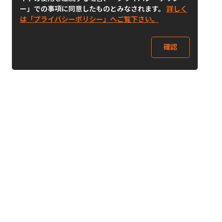
ー」での事項に同意したものとみなされます。
詳しく
は「プライバシーポリシー」へご覧下さい。
確認
Follow Us
Buy&Ship Japan
buyandship.jp
Buy&Ship国際転送サービス