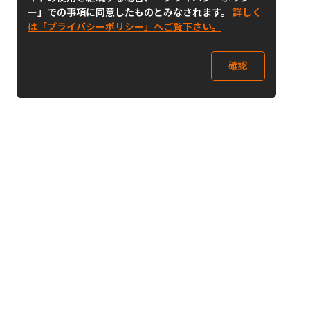
ー」での事項に同意したものとみなされます。
詳しく
は「プライバシーポリシー」へご覧下さい。
確認
Follow Us
Buy&Ship Japan
buyandship.jp
Buy&Ship国際転送サービス