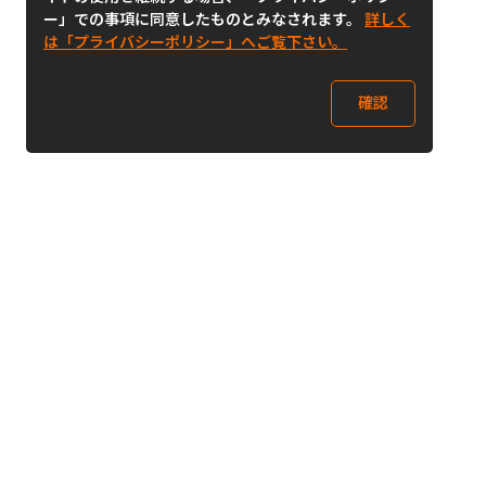
ー」での事項に同意したものとみなされます。
詳しく
は「プライバシーポリシー」へご覧下さい。
確認
Follow Us
Buy&Ship Japan
buyandship.jp
Buy&Ship国際転送サービス