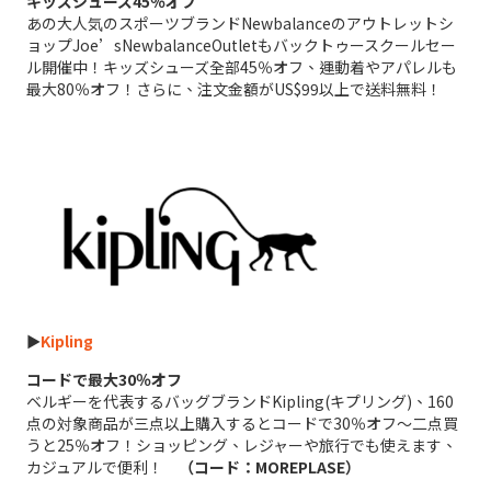
キッズシューズ45％オフ
あの大人気のスポーツブランドNewbalanceのアウトレットシ
ョップJoe’sNewbalanceOutletもバックトゥースクールセー
ル開催中！キッズシューズ全部45％オフ、運動着やアパレルも
最大80％オフ！さらに、注文金額がUS$99以上で送料無料！
►
Kipling
コードで最大30％オフ
ベルギーを代表するバッグブランドKipling(キプリング)、160
点の対象商品が三点以上購入するとコードで30％オフ～二点買
うと25％オフ！ショッピング、レジャーや旅行でも使えます、
カジュアルで便利！
（コード：MOREPLASE）