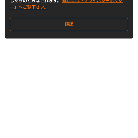
したものとみなされます。
詳しくは「プライバシーポリシ
ー」へご覧下さい。
確認
Follow Us
Buy&Ship Japan
buyandship.jp
Buy&Ship国際転送サービス
Buy&Ship について
国際配送