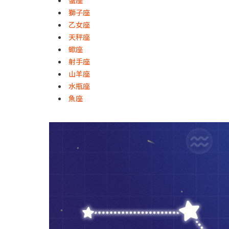
獅子座
乙女座
天秤座
蠍座
射手座
山羊座
水瓶座
魚座