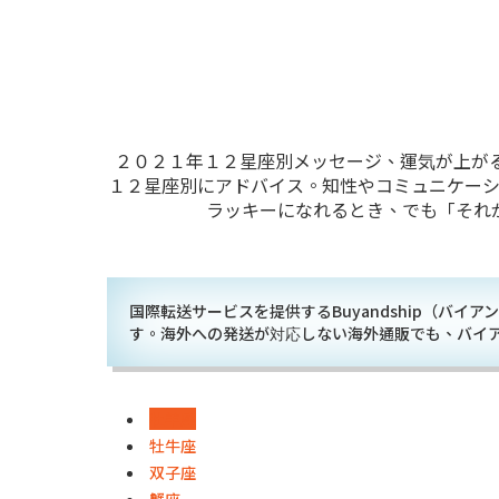
２０２１年１２星座別メッセージ、運気が上がる
１２星座別にアドバイス。知性やコミュニケー
ラッキーになれるとき、でも「それ
国際転送サービスを提供するBuyandship（バ
す。海外への発送が対応しない海外通販でも、バイ
牡羊座
牡牛座
双子座
蟹座