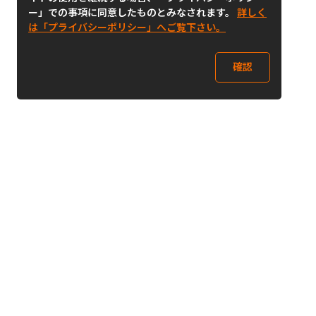
ー」での事項に同意したものとみなされます。
詳しく
は「プライバシーポリシー」へご覧下さい。
確認
Follow Us
Buy&Ship Japan
buyandship.jp
Buy&Ship国際転送サービス