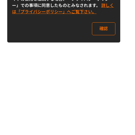
ー」での事項に同意したものとみなされます。
詳しく
は「プライバシーポリシー」へご覧下さい。
確認
Follow Us
Buy&Ship Japan
buyandship.jp
Buy&Ship国際転送サービス