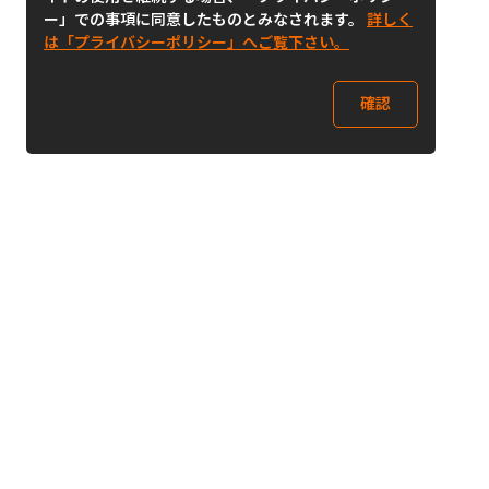
ー」での事項に同意したものとみなされます。
詳しく
は「プライバシーポリシー」へご覧下さい。
確認
Follow Us
Buy&Ship Japan
buyandship.jp
Buy&Ship国際転送サービス