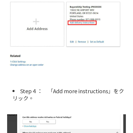
Step４： 「Add more instructions」をク
リック。