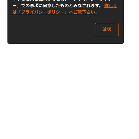
ー」での事項に同意したものとみなされます。
詳しく
は「プライバシーポリシー」へご覧下さい。
確認
Follow Us
Buy&Ship Japan
buyandship.jp
Buy&Ship国際転送サービス