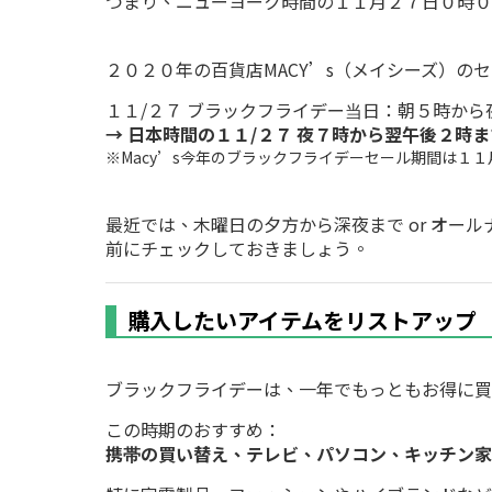
つまり、ニューヨーク時間の１１月２７日０時０
２０２０年の百貨店MACY’s（メイシーズ）の
１１/２７ ブラックフライデー当日：朝５時から
→ 日本時間の１１/２７ 夜７時から翌午後２時
※Macy’s今年のブラックフライデーセール期間は１
最近では、木曜日の夕方から深夜まで or オ
前にチェックしておきましょう。
購入したいアイテムをリストアップ
ブラックフライデーは、一年でもっともお得に買
この時期のおすすめ：
携帯の買い替え、テレビ、パソコン、キッチン家