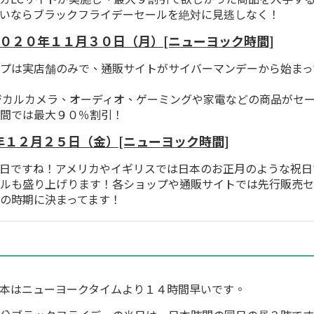
いならブラックフライデーセールを絶対に見逃しなく！
－ ２０２０年１１月３０日（月）[ニューヨック時間]
プは実店舗のみで、通販サイトがサイバーマンデーから始まっ
ジカルカメラ、オーディオ、ゲーミングや家電などの商品がセ
間では最大９０％割引！
０年１２月２５日（金）[ニューヨック時間]
日ですね！アメリカやイギリスでは日本のお正月のような祝日
ルも盛り上げります！各ショップや通販サイトでは先行販売セ
の時期に決まってます！
本はニューヨークタイムより１４時間早いです。