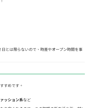
！
２２日とは限らないので、時差やオープン時間を事
すすめです。
ァッション系
など