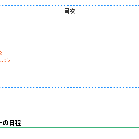
目次
程
較
しよう
ーの日程