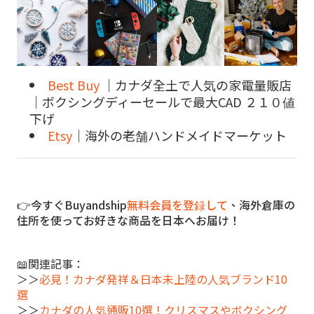
Best Buy
｜カナダ全土で人気の家電量販店
｜ボクシングディーセールで最大CAD ２１０値
下げ
Etsy
｜海外の老舗ハンドメイドマーケット
👉今すぐBuyandship
無料会員を登録して
、海外倉庫の
住所を使ってお好きな商品を日本へお届け！
📖関連記事：
＞＞
必見！カナダ発祥＆日本未上陸の人気ブランド10
選
＞＞
カナダの人気通販10選！クリスマスやボクシング