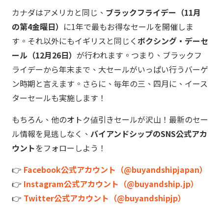
カナダはアメリカと同じ、
ブラックフライデー（11月
の第4金曜日）
に1年で最もお得なセールを開催しま
す。それ以外にもイギリスと同じく
ボクシング・デーセ
ール（12月26日）
が行われます。つまり、ブラックフ
ライデーから年末まで、大セールがいっぱい行うバーゲ
ン時期と言えます。さらに、毎年の三、四月に、イース
ターセールも実施します！
もちろん、他のオトク値引きセールが沢山！最新のセー
ル情報を見逃しなく、
バイアンドシップのSNS公式アカ
ウント
をフォローしよう！
👉
Facebook公式アカウント（@buyandshipjapan）
👉
Instagram公式アカウント（@buyandship.jp）
👉
Twitter公式アカウント（@buyandshipjp）