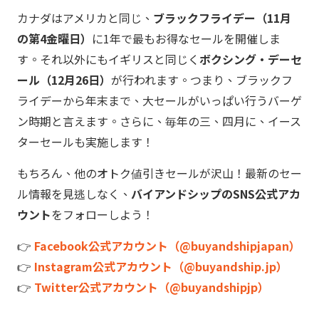
カナダはアメリカと同じ、
ブラックフライデー（11月
の第4金曜日）
に1年で最もお得なセールを開催しま
す。それ以外にもイギリスと同じく
ボクシング・デーセ
ール（12月26日）
が行われます。つまり、ブラックフ
ライデーから年末まで、大セールがいっぱい行うバーゲ
ン時期と言えます。さらに、毎年の三、四月に、イース
ターセールも実施します！
もちろん、他のオトク値引きセールが沢山！最新のセー
ル情報を見逃しなく、
バイアンドシップのSNS公式アカ
ウント
をフォローしよう！
👉
Facebook公式アカウント（@buyandshipjapan）
👉
Instagram公式アカウント（@buyandship.jp）
👉
Twitter公式アカウント（@buyandshipjp）