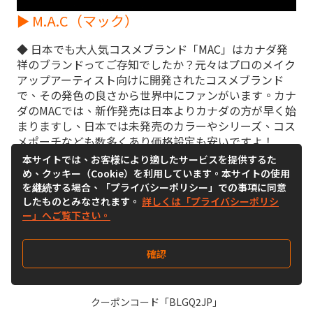
► M.A.C（マック）
◆ 日本でも大人気コスメブランド「MAC」はカナダ発
祥のブランドってご存知でしたか？元々はプロのメイク
アップアーティスト向けに開発されたコスメブランド
で、その発色の良さから世界中にファンがいます。カナ
ダのMACでは、新作発売は日本よりカナダの方が早く始
まりますし、日本では未発売のカラーやシリーズ、コス
メポーチなども数多くあり価格設定も安いですよ！
本サイトでは、お客様により適したサービスを提供するた
🌟セールでファンデーションが１０％ OFF！
め、クッキー（Cookie）を利用しています。本サイトの使用
を継続する場合、「プライバシーポリシー」での事項に同意
したものとみなされます。
詳しくは「プライバシーポリシ
🛒公式サイトへ☞
クリック
ー」へご覧下さい。
(*カナダ倉庫をご利用ください。)
今なら誰でも使える500円OFFクーポン配布中！
確認
2024年9月30日までの期間限定
クーポンコード「BLGQ2JP」