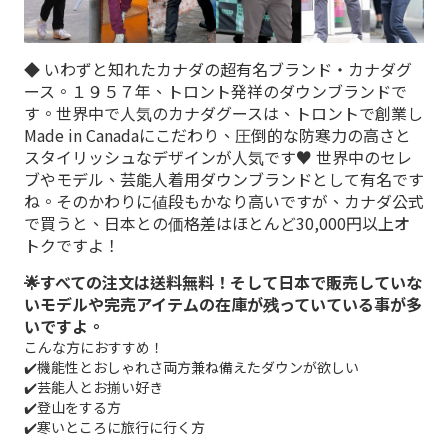
◆ いわずと知れたカナダの超有名ブランド・カナダグ
ース。１９５７年、トロント発祥のダウンブランドで
す。世界中で人気のカナダグースは、トロントで創業し
Made in Canadaにこだわり、圧倒的な防寒力の高さと
スタイリッシュなデザインが人気です♥ 世界中のセレ
ブやモデル、芸能人着用ダウンブランドとして有名です
ね。そのかわりに値段もかなり高いですが、カナダ公式
で買うと、日本との価格差はほとんど30,000円以上オ
トクですよ！
🌟すべての注文は送料無料！そして日本で販売していな
いモデルや完売アイテムの在庫が残っていている事が多
いですよ。
こんな方におすすめ！
✔️機能性とおしゃれさ両方兼ね備えたダウンが欲しい
✔️芸能人とお揃い好き
✔️登山をする方
✔️寒いところに旅行に行く方