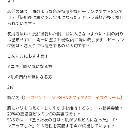
す。
名前の通り、血のような色が特徴的なピーリングです。SNSで
は、『使用後に肌がツルツルになった』という感想が多く寄せ
られています。
使用方法は、洗顔後乾いた肌に目に入らないように、目の周り
は塗布せずに、均一に塗り10分以内に洗い流します。ピーリン
グ後は、念入りに保湿をするのが大切です。
こんな方におすすめ！
✔︎ニキビ跡が気になる方
✔︎肌の凹凸が気になる方
3位
商品名【
Cサスペンション23+HAスフィア2フェイスクリーム
】
肌にハリを与えて、しなやかさを維持するクリーム状美容液。
23%の高濃度ビタミンCの美容液です。
SNSでは、『塗った次の日は、肌がツルピカになった』『トー
ンアップした』と即効性を実感する声が続出しています。