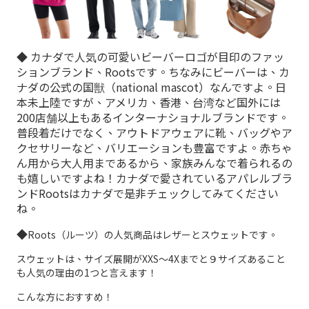
◆ カナダで人気の可愛いビーバーロゴが目印のファッ
ションブランド、Rootsです。ちなみにビーバーは、カ
ナダの公式の国獣（national mascot）なんですよ。日
本未上陸ですが、アメリカ、香港、台湾など国外には
200店舗以上もあるインターナショナルブランドです。
普段着だけでなく、アウトドアウェアに靴、バッグやア
クセサリーなど、バリエーションも豊富ですよ。赤ちゃ
ん用から大人用まであるから、家族みんなで着られるの
も嬉しいですよね！カナダで愛されているアパレルブラ
ンドRootsはカナダで是非チェックしてみてください
ね。
◆
Roots（ルーツ）の人気商品はレザーとスウェットです。
スウェットは、サイズ展開がXXS〜4Xまでと９サイズあること
も人気の理由の1つと言えます！
こんな方におすすめ！