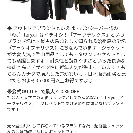
◆ アウトドアブランドといえば、バンクーバー発の
「Arc’teryx」はイチオシ！『アークテリクス』という
ブランド名は、最古の鳥類として知られる始祖鳥の学名
（アーケオプテリクス）にちなんでいます。ジャケット
が大変人気で登山用品としても、タウンジャケットとし
ても活躍しますよ。耐久性と動きやすさといった快適な
機能と高いデザイン性に近年人気が集まっています。も
ちろんカナダで購入した方が安いし、日本販売価格と比
べたらおよそ35,000円以上お得ですよ♪
🌟公式OUTLETで最大４０％ OFF
社会人・大学生の定番リュックとしても有名なArc’teryx（ア
ークテリクス）。プレゼントであげるのも間違いないブランド
です！
元々登山用として作られているブランドな為、超軽量リュック
なのも通勤時に嬉しいポイントです。