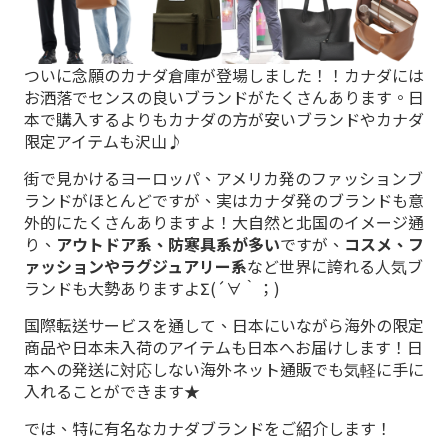
ついに念願のカナダ倉庫が登場しました！！カナダには
お洒落でセンスの良いブランドがたくさんあります。日
本で購入するよりもカナダの方が安いブランドやカナダ
限定アイテムも沢山♪
街で見かけるヨーロッパ、アメリカ発のファッションブ
ランドがほとんどですが、実はカナダ発のブランドも意
外的にたくさんありますよ！大自然と北国のイメージ通
り、
アウトドア系、防寒具系が多い
ですが、
コスメ、フ
ァッションやラグジュアリー系
など世界に誇れる人気ブ
ランドも大勢ありますよΣ(´∀｀；)
国際転送サービスを通して、日本にいながら海外の限定
商品や日本未入荷のアイテムも日本へお届けします！日
本への発送に対応しない海外ネット通販でも気軽に手に
入れることができます★
では、特に有名なカナダブランドをご紹介します！