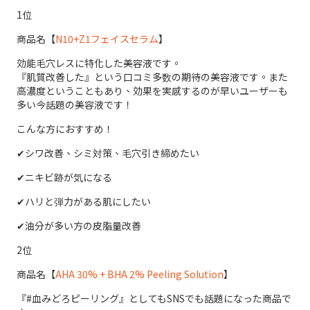
1位
商品名【
N10+Z1フェイスセラム
】
効能毛穴レスに特化した美容液です。
『肌質改善した』という口コミ多数の期待の美容液です。また
高濃度ということもあり、効果を実感するのが早いユーザーも
多い今話題の美容液です！
こんな方におすすめ！
✔︎シワ改善、シミ対策、毛穴引き締めたい
✔︎ニキビ跡が気になる
✔︎ハリと弾力がある肌にしたい
✔︎油分が多い方の皮脂量改善
2位
商品名【
AHA 30% + BHA 2% Peeling Solution
】
『#血みどろピーリング』としてもSNSでも話題になった商品で