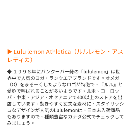
► Lulu lemon Athletica（ルルレモン・アス
レティカ）
◆ １９９８年にバンクーバー発の「lululemon」は世
界中で人気のヨガ・ランウエアブランドです。オメガ
（Ω）をまるーくしたようなロゴが特徴で、『ルル』と
愛称で呼ばれることが多いようです。北米、ヨーロッ
パ、中東、アジア、オセアニアで400以上のストアを出
店しています。動きやすく丈夫な素材に、スタイリッシ
ュなデザインが人気のLululemonは、日本未入荷商品
もありますので、種類豊富なカナダ公式でチェックして
みましょう。