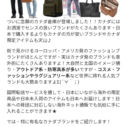
ついに念願のカナダ倉庫が登場しました！！カナダには
お洒落でセンスの良いブランドがたくさんあります。日
本で購入するよりもカナダの方が安いブランドやカナダ
限定アイテムも沢山♪
街で見かけるヨーロッパ、アメリカ発のファッションブ
ランドがほとんどですが、実はカナダ発のブランドも意
外的にたくさんありますよ！大自然と北国のイメージ通
り、
アウトドア系、防寒具系が多い
ですが、
コスメ、フ
ァッションやラグジュアリー系
など世界に誇れる人気ブ
ランドも大勢ありますよΣ(´∀｀；)
国際転送サービスを通して、日本にいながら海外の限定
商品や日本未入荷のアイテムも日本へお届けします！日
本への発送に対応しない海外ネット通販でも気軽に手に
入れることができます★
では、特に有名なカナダブランドをご紹介します！