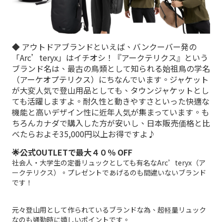
◆ アウトドアブランドといえば、バンクーバー発の
「Arc’teryx」はイチオシ！『アークテリクス』という
ブランド名は、最古の鳥類として知られる始祖鳥の学名
（アーケオプテリクス）にちなんでいます。ジャケット
が大変人気で登山用品としても、タウンジャケットとし
ても活躍しますよ。耐久性と動きやすさといった快適な
機能と高いデザイン性に近年人気が集まっています。も
ちろんカナダで購入した方が安いし、日本販売価格と比
べたらおよそ35,000円以上お得ですよ♪
🌟公式OUTLETで最大４０％ OFF
社会人・大学生の定番リュックとしても有名なArc’teryx（ア
ークテリクス）。プレゼントであげるのも間違いないブランド
です！
元々登山用として作られているブランドな為、超軽量リュック
なのも通勤時に嬉しいポイントです。