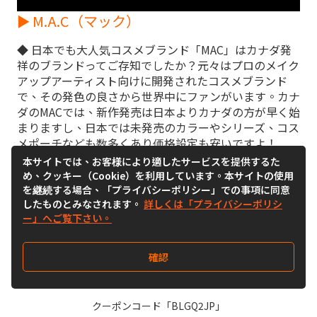
► M.A.C（マック）
◆ 日本でも大人気コスメブランド「MAC」はカナダ発
祥のブランドってご存知でしたか？元々はプロのメイク
アップアーティスト向けに開発されたコスメブランド
で、その発色の良さから世界中にファンがいます。カナ
ダのMACでは、新作発売は日本よりカナダの方が早く始
まりますし、日本では未発売のカラーやシリーズ、コス
メポーチなども数多くあり価格設定も安いですよ！
本サイトでは、お客様により適したサービスを提供するた
🌟セールでファンデーションが１０％ OFF！
め、クッキー（Cookie）を利用しています。本サイトの使用
を継続する場合、「プライバシーポリシー」での事項に同意
したものとみなされます。
詳しくは「プライバシーポリシ
🛒公式サイトへ☞
クリック
ー」へご覧下さい。
(*カナダ倉庫をご利用ください。)
今なら誰でも使える500円OFFクーポン配布中！
確認
2024年9月30日までの期間限定
クーポンコード「BLGQ2JP」