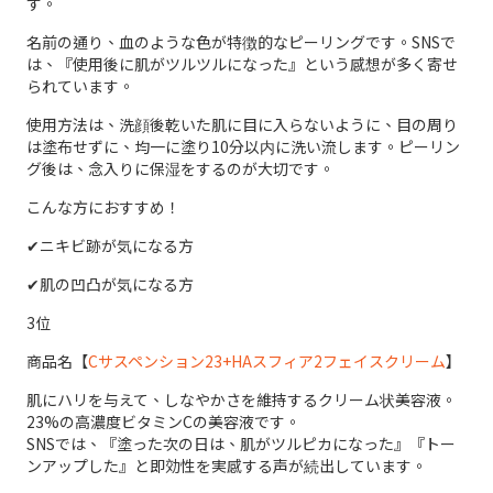
す。
名前の通り、血のような色が特徴的なピーリングです。SNSで
は、『使用後に肌がツルツルになった』という感想が多く寄せ
られています。
使用方法は、洗顔後乾いた肌に目に入らないように、目の周り
は塗布せずに、均一に塗り10分以内に洗い流します。ピーリン
グ後は、念入りに保湿をするのが大切です。
こんな方におすすめ！
✔︎ニキビ跡が気になる方
✔︎肌の凹凸が気になる方
3位
商品名【
Cサスペンション23+HAスフィア2フェイスクリーム
】
肌にハリを与えて、しなやかさを維持するクリーム状美容液。
23%の高濃度ビタミンCの美容液です。
SNSでは、『塗った次の日は、肌がツルピカになった』『トー
ンアップした』と即効性を実感する声が続出しています。