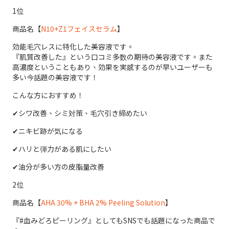
1位
商品名【
N10+Z1フェイスセラム
】
効能毛穴レスに特化した美容液です。
『肌質改善した』という口コミ多数の期待の美容液です。また
高濃度ということもあり、効果を実感するのが早いユーザーも
多い今話題の美容液です！
こんな方におすすめ！
✔︎シワ改善、シミ対策、毛穴引き締めたい
✔︎ニキビ跡が気になる
✔︎ハリと弾力がある肌にしたい
✔︎油分が多い方の皮脂量改善
2位
商品名【
AHA 30% + BHA 2% Peeling Solution
】
『#血みどろピーリング』としてもSNSでも話題になった商品で