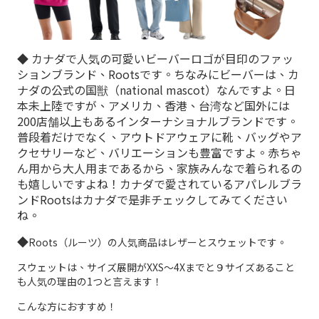
◆ カナダで人気の可愛いビーバーロゴが目印のファッ
ションブランド、Rootsです。ちなみにビーバーは、カ
ナダの公式の国獣（national mascot）なんですよ。日
本未上陸ですが、アメリカ、香港、台湾など国外には
200店舗以上もあるインターナショナルブランドです。
普段着だけでなく、アウトドアウェアに靴、バッグやア
クセサリーなど、バリエーションも豊富ですよ。赤ちゃ
ん用から大人用まであるから、家族みんなで着られるの
も嬉しいですよね！カナダで愛されているアパレルブラ
ンドRootsはカナダで是非チェックしてみてください
ね。
◆
Roots（ルーツ）の人気商品はレザーとスウェットです。
スウェットは、サイズ展開がXXS〜4Xまでと９サイズあること
も人気の理由の1つと言えます！
こんな方におすすめ！