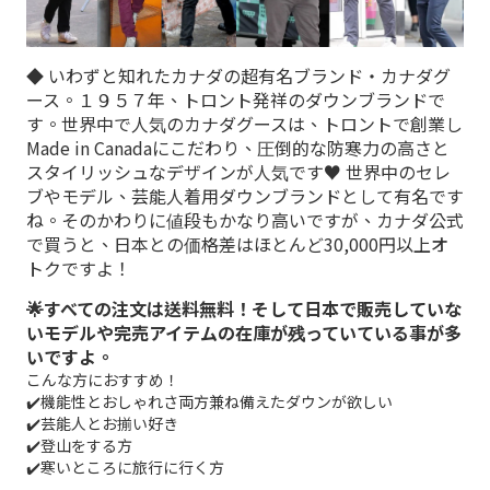
◆ いわずと知れたカナダの超有名ブランド・カナダグ
ース。１９５７年、トロント発祥のダウンブランドで
す。世界中で人気のカナダグースは、トロントで創業し
Made in Canadaにこだわり、圧倒的な防寒力の高さと
スタイリッシュなデザインが人気です♥ 世界中のセレ
ブやモデル、芸能人着用ダウンブランドとして有名です
ね。そのかわりに値段もかなり高いですが、カナダ公式
で買うと、日本との価格差はほとんど30,000円以上オ
トクですよ！
🌟すべての注文は送料無料！そして日本で販売していな
いモデルや完売アイテムの在庫が残っていている事が多
いですよ。
こんな方におすすめ！
✔️機能性とおしゃれさ両方兼ね備えたダウンが欲しい
✔️芸能人とお揃い好き
✔️登山をする方
✔️寒いところに旅行に行く方