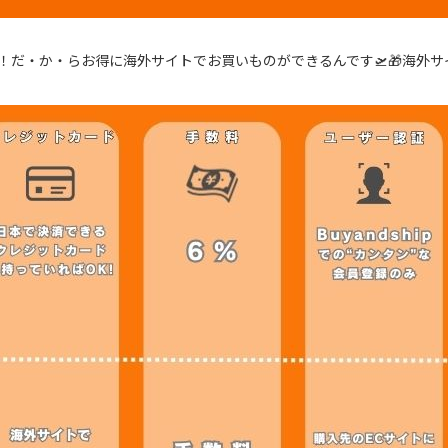
！だ・か・らお得に海外サイトでお買いものができるんです🛫🎁海外