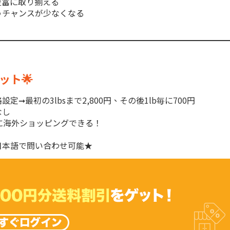
豊富に取り揃える
うチャンスが少なくなる
！
ット🌟
➞最初の3lbsまで2,800円、その後1lb毎に700円
なし
に海外ショッピングできる！
日本語で問い合わせ可能★