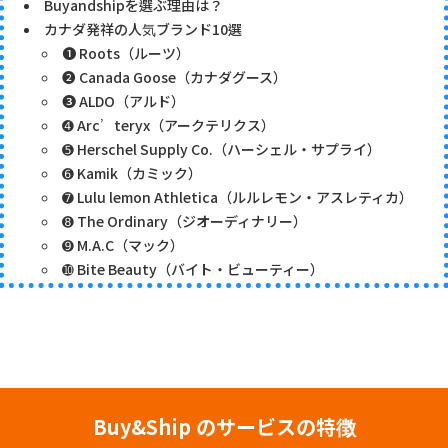
Buyandshipを選ぶ理由は？
カナダ発祥の人気ブランド10選
➊ Roots（ルーツ）
➋ Canada Goose（カナダグース）
➌ ALDO（アルド）
➍ Arc’teryx（アークテリクス）
➎ Herschel Supply Co.（ハーシェル・サプライ）
➏ Kamik（カミック）
➐ Lulu lemon Athletica（ルルレモン・アスレティカ）
➑ The Ordinary（ジオーディナリー）
➒ M.A.C（マック）
➓ Bite Beauty（バイト・ビューティー）
Buy&Ship のサービスの特徴