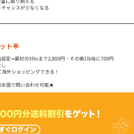
豊富に取り揃える
うチャンスが少なくなる
！
ット🌟
➞最初の3lbsまで2,800円、その後1lb毎に700円
なし
に海外ショッピングできる！
日本語で問い合わせ可能★