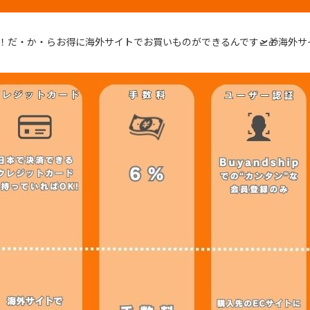
！だ・か・らお得に海外サイトでお買いものができるんです🛫🎁海外