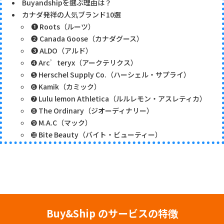
Buyandshipを選ぶ理由は？
カナダ発祥の人気ブランド10選
➊ Roots（ルーツ）
➋ Canada Goose（カナダグース）
➌ ALDO（アルド）
➍ Arc’teryx（アークテリクス）
➎ Herschel Supply Co.（ハーシェル・サプライ）
➏ Kamik（カミック）
➐ Lulu lemon Athletica（ルルレモン・アスレティカ）
➑ The Ordinary（ジオーディナリー）
➒ M.A.C（マック）
➓ Bite Beauty（バイト・ビューティー）
Buy&Ship のサービスの特徴