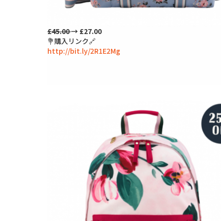
£45.00
→ £27.00
💐購入リンク🔗
http://bit.ly/2R1E2Mg