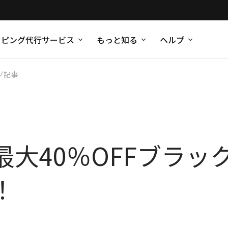
ッピング代行サービス
もっと知る
ヘルプ
グ記事
ton｜最大40％OFFブ
！