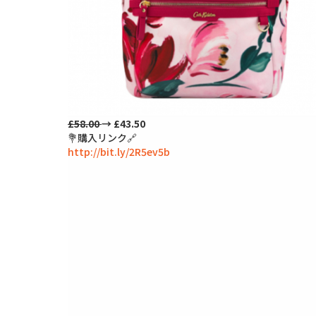
£58.00
→ £43.50
💐購入リンク🔗
http://bit.ly/2R5ev5b