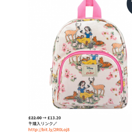
£22.00
→ £13.20
💐購入リンク🔗
http://bit.ly/2R0Loj8