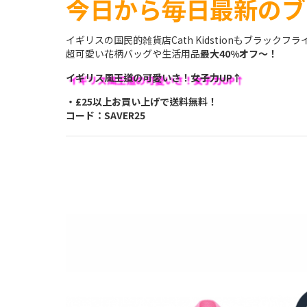
今日から毎日最新のブ
イギリスの国民的雑貨店Cath Kidstionもブラック
超可愛い花柄バッグや生活用品
最大40%オフ～！
イギリス風王道の可愛いさ！女子力UP↑
・£25以上お買い上げで送料無料！
コード：SAVER25