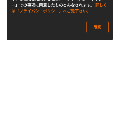
ー」での事項に同意したものとみなされます。
詳しく
は「プライバシーポリシー」へご覧下さい。
確認
Follow Us
Buy&Ship Japan
buyandship.jp
Buy&Ship国際転送サービス