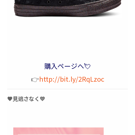
購入ページへ💘
👉
http://bit.ly/2RqLzoc
🧡見逃さなく💛