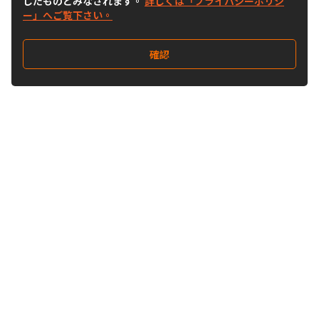
したものとみなされます。
詳しくは「プライバシーポリシ
ー」へご覧下さい。
確認
Follow Us
Buy&Ship Japan
buyandship.jp
Buy&Ship国際転送サービス
Buy&Ship について
国際配送